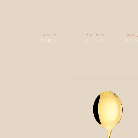
toto je
čitaj viac
naša
DOMOV
O NÁS
KAT