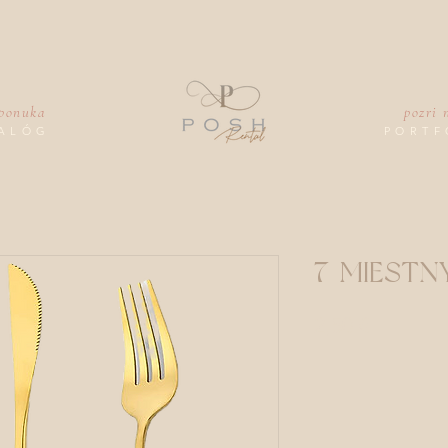
 ponuka
pozri 
ALÓG
PORTF
7-MIESTN
Price
2,50 €