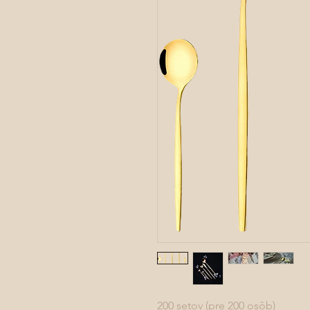
200 setov (pre 200 osôb)