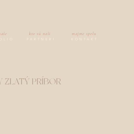
naše
kto sú naši
majme spolu
OLIO
PARTNERI
KONTAKT
Y ZLATÝ PRÍBOR